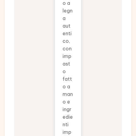
o a
legn
a
aut
enti
co,
con
imp
ast
o
fatt
o a
man
o e
ingr
edie
nti
imp