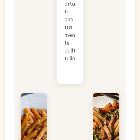
orta
ti
dire
tta
men
te
dall’I
talia
.