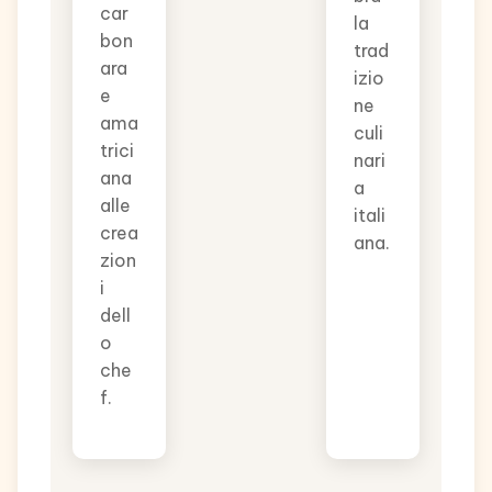
car
la
bon
trad
ara
izio
e
ne
ama
culi
trici
nari
ana
a
alle
itali
crea
ana.
zion
i
dell
o
che
f.