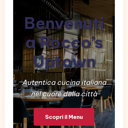
Benvenuti
a Rocco’s
Uptown
Autentica cucina italiana
nel cuore della città
Scopri il Menu