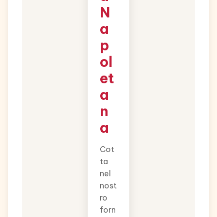
N
a
p
ol
et
a
n
a
Cot
ta
nel
nost
ro
forn