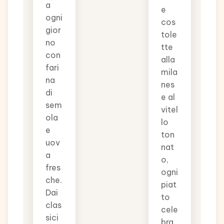
a
e
ogni
cos
gior
tole
no
tte
con
alla
fari
mila
na
nes
di
e al
sem
vitel
ola
lo
e
ton
uov
nat
a
o,
fres
ogni
che.
piat
Dai
to
clas
cele
sici
bra