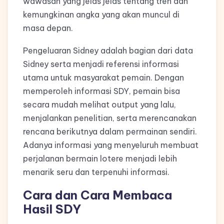
wawasan yang jelas jelas tentang tren dan
kemungkinan angka yang akan muncul di
masa depan.
Pengeluaran Sidney adalah bagian dari data
Sidney serta menjadi referensi informasi
utama untuk masyarakat pemain. Dengan
memperoleh informasi SDY, pemain bisa
secara mudah melihat output yang lalu,
menjalankan penelitian, serta merencanakan
rencana berikutnya dalam permainan sendiri.
Adanya informasi yang menyeluruh membuat
perjalanan bermain lotere menjadi lebih
menarik seru dan terpenuhi informasi.
Cara dan Cara Membaca
Hasil SDY