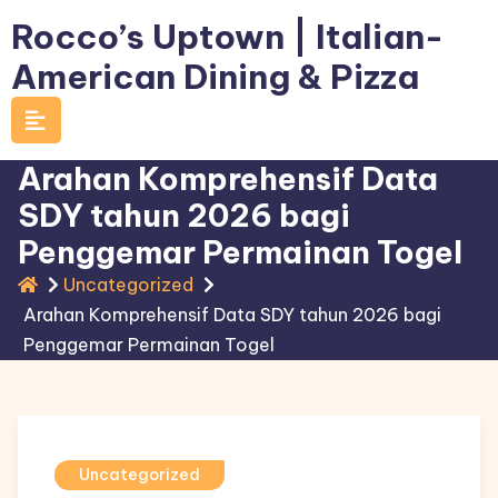
Skip
Rocco’s Uptown | Italian-
to
American Dining & Pizza
content
Arahan Komprehensif Data
SDY tahun 2026 bagi
Penggemar Permainan Togel
Uncategorized
Arahan Komprehensif Data SDY tahun 2026 bagi
Penggemar Permainan Togel
Uncategorized