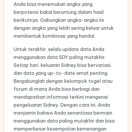
Anda bisa menemukan angka yang
berpotensi bakal beruntung dalam hasil
berikutnya. Gabungkan angka-angka ini
dengan angka yang lebih sering keluar untuk
membentuk kombinasi yang handal.
Untuk terakhir, selalu update data Anda
menggunakan data SDY paling mutakhir.
Setiap hari, keluaran Sidney bisa bervariasi,
dan data yang up-to-date amat penting.
Bergabunglah dengan kelompok togel atau
forum di mana Anda bisa berbagi dan
mendapatkan informasi terkini mengenai
pengeluaran Sidney. Dengan cara ini, Anda
menjamin bahwa Anda senantiasa bermain
menggunakan data paling mutakhir dan bisa
memperbesar kesempatan kemenangan