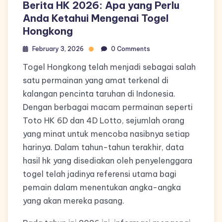
Berita HK 2026: Apa yang Perlu
Anda Ketahui Mengenai Togel
Hongkong
February 3, 2026
0 Comments
Togel Hongkong telah menjadi sebagai salah
satu permainan yang amat terkenal di
kalangan pencinta taruhan di Indonesia.
Dengan berbagai macam permainan seperti
Toto HK 6D dan 4D Lotto, sejumlah orang
yang minat untuk mencoba nasibnya setiap
harinya. Dalam tahun-tahun terakhir, data
hasil hk yang disediakan oleh penyelenggara
togel telah jadinya referensi utama bagi
pemain dalam menentukan angka-angka
yang akan mereka pasang.