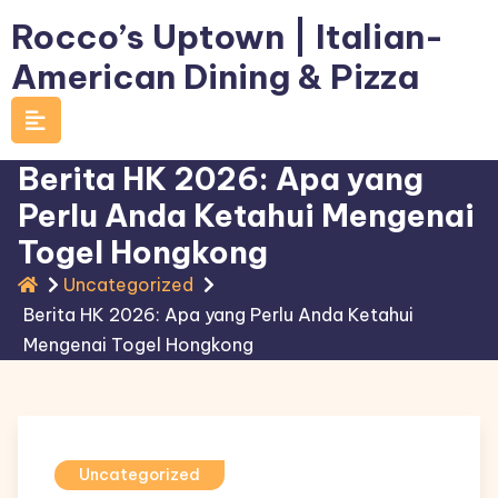
Skip
Rocco’s Uptown | Italian-
to
American Dining & Pizza
content
Berita HK 2026: Apa yang
Perlu Anda Ketahui Mengenai
Togel Hongkong
Uncategorized
Berita HK 2026: Apa yang Perlu Anda Ketahui
Mengenai Togel Hongkong
Uncategorized