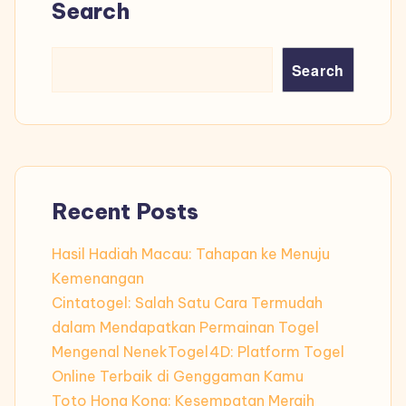
Search
Search
Recent Posts
Hasil Hadiah Macau: Tahapan ke Menuju
Kemenangan
Cintatogel: Salah Satu Cara Termudah
dalam Mendapatkan Permainan Togel
Mengenal NenekTogel4D: Platform Togel
Online Terbaik di Genggaman Kamu
Toto Hong Kong: Kesempatan Meraih