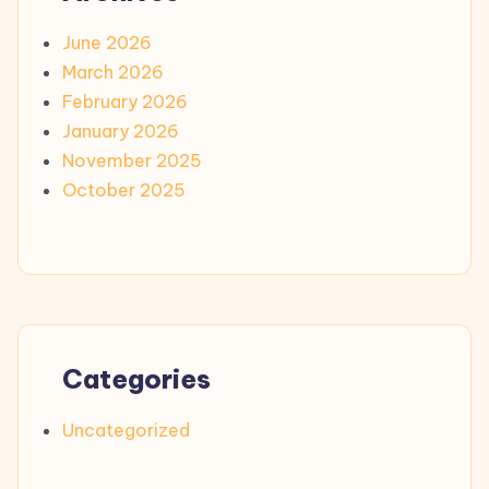
June 2026
March 2026
February 2026
January 2026
November 2025
October 2025
Categories
Uncategorized