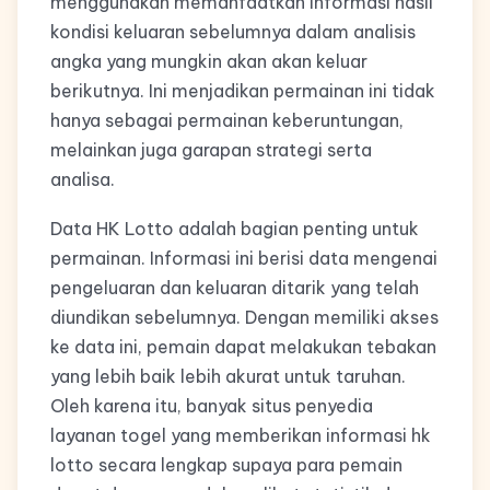
menggunakan memanfaatkan informasi hasil
kondisi keluaran sebelumnya dalam analisis
angka yang mungkin akan akan keluar
berikutnya. Ini menjadikan permainan ini tidak
hanya sebagai permainan keberuntungan,
melainkan juga garapan strategi serta
analisa.
Data HK Lotto adalah bagian penting untuk
permainan. Informasi ini berisi data mengenai
pengeluaran dan keluaran ditarik yang telah
diundikan sebelumnya. Dengan memiliki akses
ke data ini, pemain dapat melakukan tebakan
yang lebih baik lebih akurat untuk taruhan.
Oleh karena itu, banyak situs penyedia
layanan togel yang memberikan informasi hk
lotto secara lengkap supaya para pemain