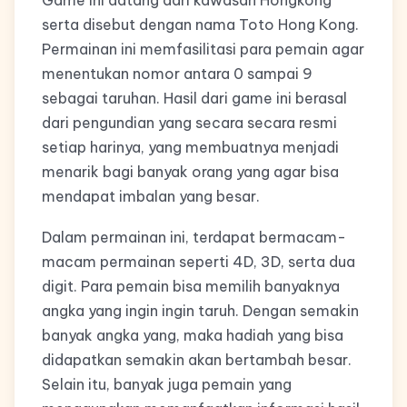
Game ini datang dari kawasan Hongkong
serta disebut dengan nama Toto Hong Kong.
Permainan ini memfasilitasi para pemain agar
menentukan nomor antara 0 sampai 9
sebagai taruhan. Hasil dari game ini berasal
dari pengundian yang secara secara resmi
setiap harinya, yang membuatnya menjadi
menarik bagi banyak orang yang agar bisa
mendapat imbalan yang besar.
Dalam permainan ini, terdapat bermacam-
macam permainan seperti 4D, 3D, serta dua
digit. Para pemain bisa memilih banyaknya
angka yang ingin ingin taruh. Dengan semakin
banyak angka yang, maka hadiah yang bisa
didapatkan semakin akan bertambah besar.
Selain itu, banyak juga pemain yang