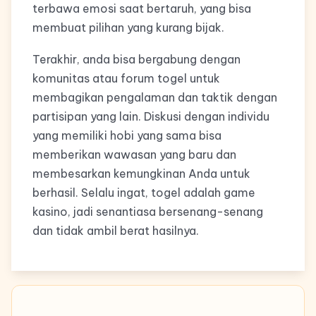
terbawa emosi saat bertaruh, yang bisa
membuat pilihan yang kurang bijak.
Terakhir, anda bisa bergabung dengan
komunitas atau forum togel untuk
membagikan pengalaman dan taktik dengan
partisipan yang lain. Diskusi dengan individu
yang memiliki hobi yang sama bisa
memberikan wawasan yang baru dan
membesarkan kemungkinan Anda untuk
berhasil. Selalu ingat, togel adalah game
kasino, jadi senantiasa bersenang-senang
dan tidak ambil berat hasilnya.