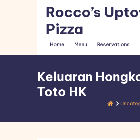
Skip
Rocco’s Upto
to
content
Pizza
Home
Menu
Reservations
Keluaran Hongk
Toto HK
Uncateg