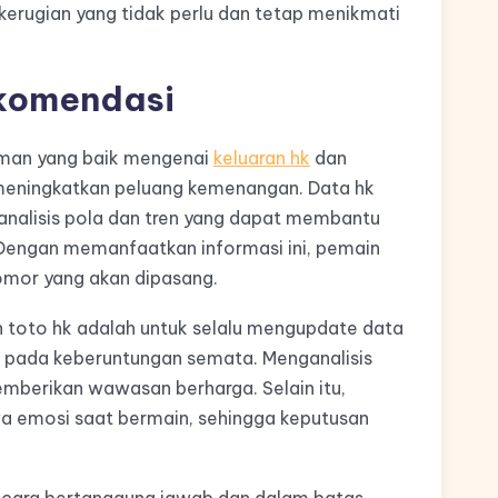
 kerugian yang tidak perlu dan tetap menikmati
komendasi
man yang baik mengenai
keluaran hk
dan
 meningkatkan peluang kemenangan. Data hk
analisis pola dan tren yang dapat membantu
engan memanfaatkan informasi ini, pemain
nomor yang akan dipasang.
 toto hk adalah untuk selalu mengupdate data
g pada keberuntungan semata. Menganalisis
emberikan wawasan berharga. Selain itu,
awa emosi saat bermain, sehingga keputusan
 secara bertanggung jawab dan dalam batas