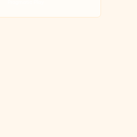
Pragmatic Play