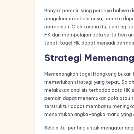
Banyak pemain yang percaya bahwa den
pengeluaran sebelumnya, mereka dap
permainan. Oleh karena itu, penting ba
HK dan mempelajari pola serta tren a
tepat, togel HK dapat menjadi permai
Strategi Memenang
Memenangkan togel Hongkong bukan ha
memerlukan strategi yang tepat. Salah
melakukan analisis terhadap data HK 
pemain dapat menemukan pola atau tre
terstruktur dapat membantu meningk
menentukan angka-angka mana yang se
Selain itu, penting untuk mengatur an