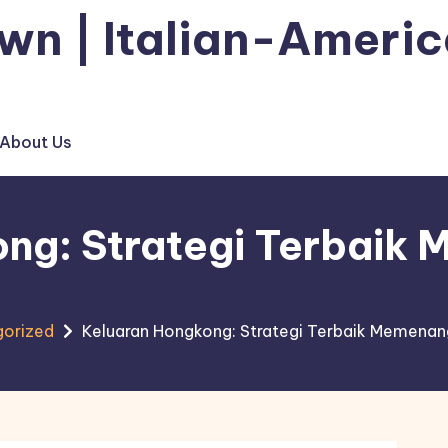
wn | Italian-Americ
About Us
ong: Strategi Terbaik
orized
Keluaran Hongkong: Strategi Terbaik Memena