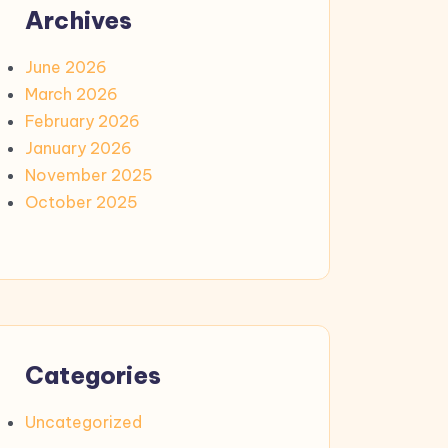
Archives
June 2026
March 2026
February 2026
January 2026
November 2025
October 2025
Categories
Uncategorized