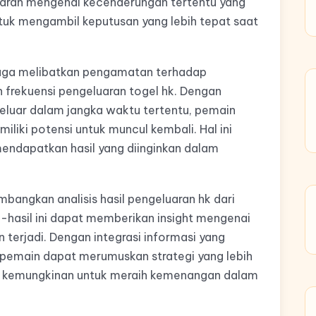
aran mengenai kecenderungan tertentu yang
uk mengambil keputusan yang lebih tepat saat
juga melibatkan pengamatan terhadap
n frekuensi pengeluaran togel hk. Dengan
keluar dalam jangka waktu tertentu, pemain
liki potensi untuk muncul kembali. Hal ini
endapatkan hasil yang diinginkan dalam
mbangkan analisis hasil pengeluaran hk dari
-hasil ini dapat memberikan insight mengenai
 terjadi. Dengan integrasi informasi yang
s, pemain dapat merumuskan strategi yang lebih
an kemungkinan untuk meraih kemenangan dalam