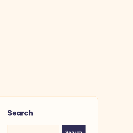
Search
Search