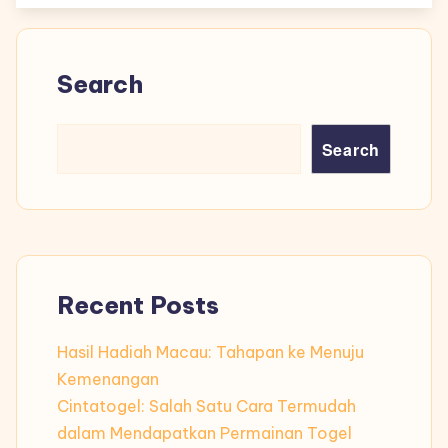
Search
Search
Recent Posts
Hasil Hadiah Macau: Tahapan ke Menuju
Kemenangan
Cintatogel: Salah Satu Cara Termudah
dalam Mendapatkan Permainan Togel