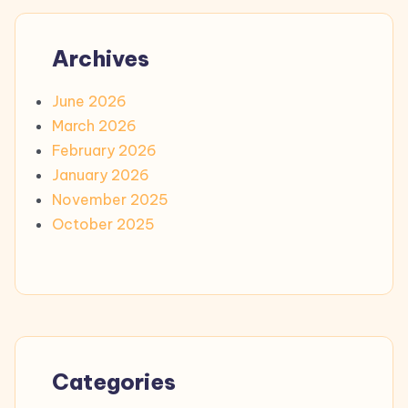
Archives
June 2026
March 2026
February 2026
January 2026
November 2025
October 2025
Categories