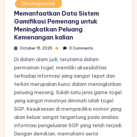
Uncategorized
Memanfaatkan Data Sistem
Gamifikasi Pemenang untuk
Meningkatkan Peluang
Kemenangan kalian
October 15, 2025
0 Comments
Di dalam alam judi, terutama dalam
permainan togel, memiliki aksesibilitas
terhadap informasi yang sangat tepat dan
terkini merupakan kunci dalam meningkatkan
peluang menang. Salah satu jenis game togel
yang sangat minatnya diminati ialah togel
SGP. Kesuksesan di memprediksi nomor yang
akan keluar sangat tergantung pada analisis
informasi pengeluaran SGP yang telah terjadi.
Dengan demikian, memahami serta