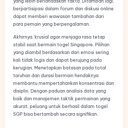
yang lebih berlandaskan fakta. Ditambah lagi,
berpartisipasi dalam forum dan diskusi online
dapat memberi wawasan tambahan dari
para pemain yang berpengalaman.
Akhirnya, krusial agar menjaga rasa tetap
stabil saat bermain togel Singapore. Pilihan
yang diambil berdasarkan dari emosi sering
kali tidak logis dan dapat berujung pada
kerugian. Menetapkan batasan pada total
taruhan dan durasi bermain hendaknya
membantu mempertahankan konsentrasi dan
disiplin. Dengan paduan analisis data yang
baik dan manajemen taktik permainan yang
akurat, peluang untuk berhasil dalam togel
SGP bisa bertambah secara signifikan.