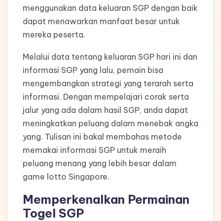
menggunakan data keluaran SGP dengan baik
dapat menawarkan manfaat besar untuk
mereka peserta.
Melalui data tentang keluaran SGP hari ini dan
informasi SGP yang lalu, pemain bisa
mengembangkan strategi yang terarah serta
informasi. Dengan mempelajari corak serta
jalur yang ada dalam hasil SGP, anda dapat
meningkatkan peluang dalam menebak angka
yang. Tulisan ini bakal membahas metode
memakai informasi SGP untuk meraih
peluang menang yang lebih besar dalam
game lotto Singapore.
Memperkenalkan Permainan
Togel SGP