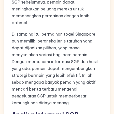
SGP sebelumnya, pemain dapat
meningkatkan peluang mereka untuk
memenangkan permainan dengan lebih
optimal.
Di samping itu, permainan togel Singapore
pun memiliki beraneka jenis taruhan yang
dapat dijadikan pilihan, yang mana
menyediakan variasi bagi para pemain.
Dengan memahami informasi SGP dan hasil
yang ada, pemain dapat mengembangkan
strategi bermain yang lebih efektif. Inilah
sebab mengapa banyak pemain yang aktif
mencari berita terbaru mengenai
pengeluaran SGP untuk memperbesar
kemungkinan dirinya menang.