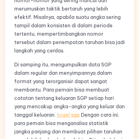
nomor-nomor yang sering muncul dan
merumuskan taktik bertaruh yang lebih
efektif. Misalnya, apabila suatu angka sering
tampil dalam konsisten di dalam periode
tertentu, mempertimbangkan nomor
tersebut dalam penempatan taruhan bisa jadi
langkah yang cerdas.
Di samping itu, mengumpulkan data SGP
dalam regular dan menyimpannya dalam
format yang terorganisir dapat sangat
membantu. Para pemain bisa membuat
catatan tentang keluaran SGP setiap hari
yang mencakup angka-angka yang keluar dan
tanggal keluaran.
togel sgp
Dengan cara ini,
para pemain bisa menganalisa statistik
jangka panjang dan membuat pilihan taruhan