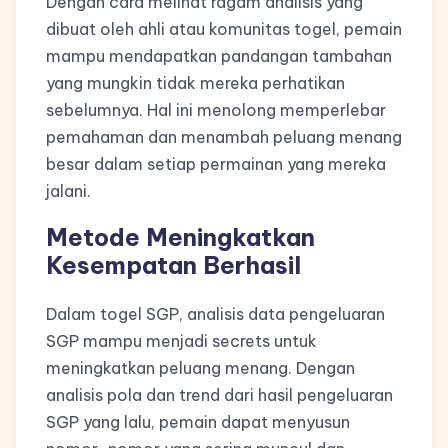
Dengan cara melihat ragam analisis yang
dibuat oleh ahli atau komunitas togel, pemain
mampu mendapatkan pandangan tambahan
yang mungkin tidak mereka perhatikan
sebelumnya. Hal ini menolong memperlebar
pemahaman dan menambah peluang menang
besar dalam setiap permainan yang mereka
jalani.
Metode Meningkatkan
Kesempatan Berhasil
Dalam togel SGP, analisis data pengeluaran
SGP mampu menjadi secrets untuk
meningkatkan peluang menang. Dengan
analisis pola dan trend dari hasil pengeluaran
SGP yang lalu, pemain dapat menyusun