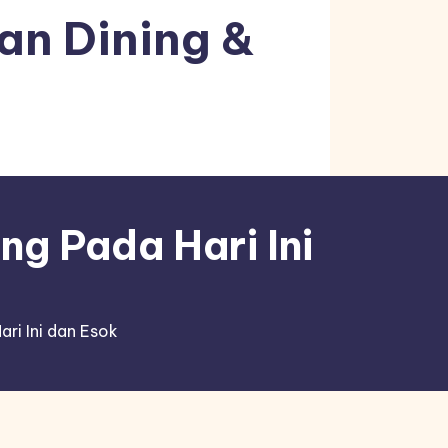
an Dining &
g Pada Hari Ini
ri Ini dan Esok