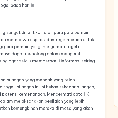
ogel pada hari ini.
ang sangat dinantikan oleh para para pemain
uaran membawa aspirasi dan kegembiraan untuk
agi para pemain yang mengamati togel ini,
lumnya dapat menolong dalam mengambil
ting agar selalu memperbarui informasi seiring
kan bilangan yang menarik yang telah
togel, bilangan ini ini bukan sekadar bilangan,
ri potensi kemenangan. Mencermati data HK
dalam melaksanakan penilaian yang lebih
atkan kemungkinan mereka di masa yang akan