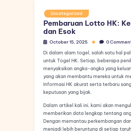
Uncategorized
Pembaruan Lotto HK: Kel
dan Esok
October 15, 2025
0 Commen
Di dalam alam togel, salah satu hal p
untuk Togel HK. Setiap, beberapa pen
menyaksikan angka-angka yang keluar. 
yang akan membantu mereka untuk me
Informasi HK akurat serta terbaru sa
keputusan yang bijak.
Dalam artikel kali ini, kami akan mengul
memberikan data lengkap tentang ang
Dengan memantau perkembangan dan d
menjadi lebih beruntung di setiap tar