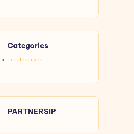
Categories
Uncategorized
PARTNERSIP