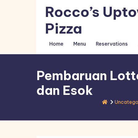
Skip
Rocco’s Upto
to
content
Pizza
Home
Menu
Reservations
Pembaruan Lotto
dan Esok
Uncatego