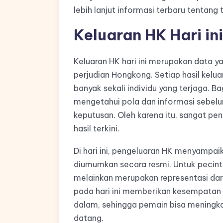
lebih lanjut informasi terbaru tentang t
Keluaran HK Hari ini
Keluaran HK hari ini merupakan data y
perjudian Hongkong. Setiap hasil kel
banyak sekali individu yang terjaga. B
mengetahui pola dan informasi sebe
keputusan. Oleh karena itu, sangat pen
hasil terkini.
Di hari ini, pengeluaran HK menyampai
diumumkan secara resmi. Untuk pecinta 
melainkan merupakan representasi da
pada hari ini memberikan kesempatan 
dalam, sehingga pemain bisa meningk
datang.