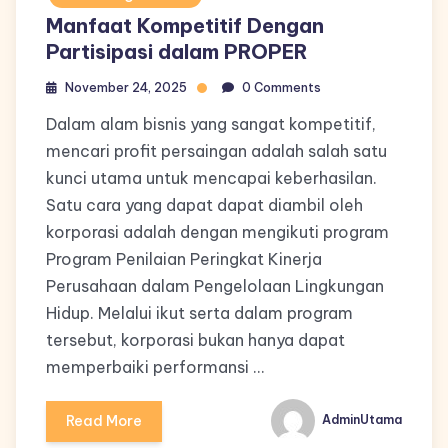
Manfaat Kompetitif Dengan
Partisipasi dalam PROPER
November 24, 2025
0 Comments
Dalam alam bisnis yang sangat kompetitif,
mencari profit persaingan adalah salah satu
kunci utama untuk mencapai keberhasilan.
Satu cara yang dapat dapat diambil oleh
korporasi adalah dengan mengikuti program
Program Penilaian Peringkat Kinerja
Perusahaan dalam Pengelolaan Lingkungan
Hidup. Melalui ikut serta dalam program
tersebut, korporasi bukan hanya dapat
memperbaiki performansi …
Read More
AdminUtama