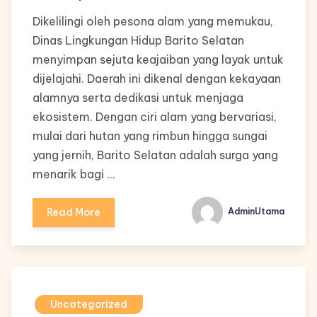
Dikelilingi oleh pesona alam yang memukau,
Dinas Lingkungan Hidup Barito Selatan
menyimpan sejuta keajaiban yang layak untuk
dijelajahi. Daerah ini dikenal dengan kekayaan
alamnya serta dedikasi untuk menjaga
ekosistem. Dengan ciri alam yang bervariasi,
mulai dari hutan yang rimbun hingga sungai
yang jernih, Barito Selatan adalah surga yang
menarik bagi …
Read More
AdminUtama
Uncategorized