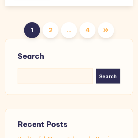
Posts
1
2
…
4
pagination
Search
Search
Recent Posts