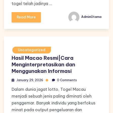
togel telah jadinya …
Read More
AdminUtama
Uncategorized
Hasil Macao Resmi|Cara
Menginterpretasikan dan
Menggunakan Informasi
January 29, 2026
0 Comments
Dalam dunia jagat lotto, Togel Macau
menjadi sebuah jenis paling diminati oleh
penggemar. Banyak individu yang berfokus
minat pada output pengeluaran dan