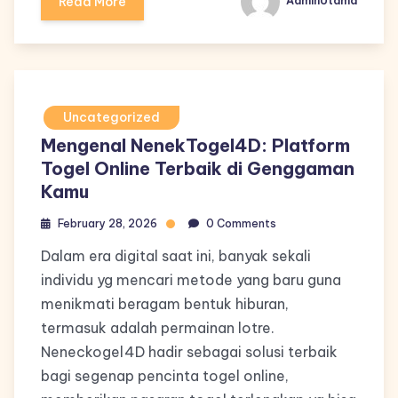
Read More
AdminUtama
Uncategorized
Mengenal NenekTogel4D: Platform
Togel Online Terbaik di Genggaman
Kamu
February 28, 2026
0 Comments
Dalam era digital saat ini, banyak sekali
individu yg mencari metode yang baru guna
menikmati beragam bentuk hiburan,
termasuk adalah permainan lotre.
Neneckogel4D hadir sebagai solusi terbaik
bagi segenap pencinta togel online,