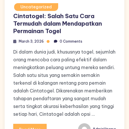
Uncategorized
Cintatogel: Salah Satu Cara
Termudah dalam Mendapatkan
Permainan Togel
March 3, 2026
0 Comments
Di dalam dunia judi, khususnya togel, sejumlah
orang mencoba cara paling efektif dalam
meningkatkan peluang untung mereka sendiri.
Salah satu situs yang semakin semakin
terkenal di kalangan rentang para pemain
adalah Cintatogel. Dikarenakan memberikan
tahapan pendaftaran yang sangat mudah
serta tingkat akurasi keberhasilan yang tinggi
setiap hari, Cintatogel adalah opsi …