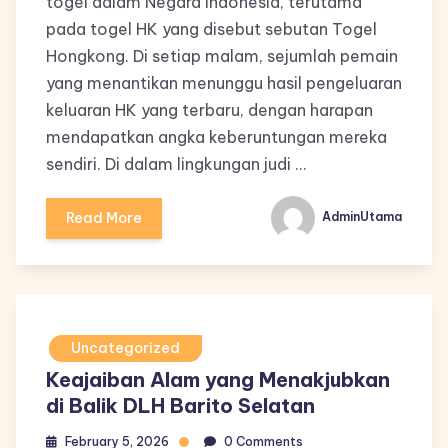
togel dalam Negara Indonesia, terutama
pada togel HK yang disebut sebutan Togel
Hongkong. Di setiap malam, sejumlah pemain
yang menantikan menunggu hasil pengeluaran
keluaran HK yang terbaru, dengan harapan
mendapatkan angka keberuntungan mereka
sendiri. Di dalam lingkungan judi …
Read More
AdminUtama
Uncategorized
Keajaiban Alam yang Menakjubkan
di Balik DLH Barito Selatan
February 5, 2026
0 Comments