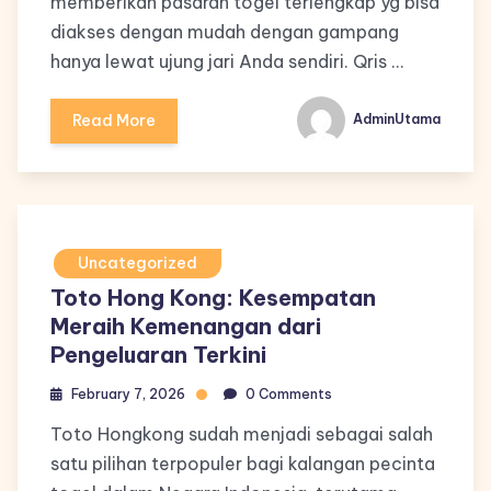
memberikan pasaran togel terlengkap yg bisa
diakses dengan mudah dengan gampang
hanya lewat ujung jari Anda sendiri. Qris …
Read More
AdminUtama
Uncategorized
Toto Hong Kong: Kesempatan
Meraih Kemenangan dari
Pengeluaran Terkini
February 7, 2026
0 Comments
Toto Hongkong sudah menjadi sebagai salah
satu pilihan terpopuler bagi kalangan pecinta